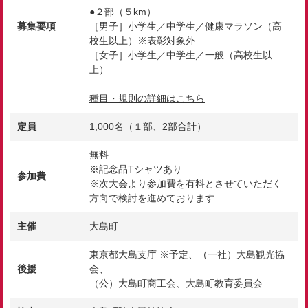
●２部（５km）
募集要項
［男子］小学生／中学生／健康マラソン（高
校生以上）※表彰対象外
［女子］小学生／中学生／一般（高校生以
上）
種目・規則の詳細はこちら
定員
1,000名（１部、2部合計）
無料
※記念品Tシャツあり
参加費
※次大会より参加費を有料とさせていただく
方向で検討を進めております
主催
大島町
東京都大島支庁 ※予定、（一社）大島観光協
後援
会、
（公）大島町商工会、大島町教育委員会