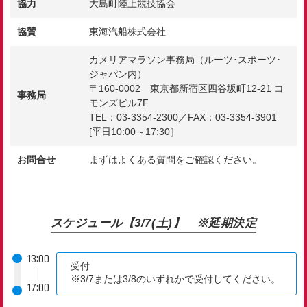
協力
大島町陸上競技協会
協賛
東海汽船株式会社
カメリアマラソン事務局（ルーツ･スポーツ･
ジャパン内）
〒160-0002 東京都新宿区四谷坂町12-21 コ
事務局
モンズビル7F
TEL：03-3354-2300／FAX：03-3354-3901
[平日10:00～17:30］
お問合せ
まずは
よくある質問
をご確認ください。
スケジュール【3/7(土)】 ※延期決定
13:00
受付
｜
※3/7または3/8のいずれかで受付してください。
17:00