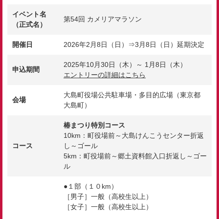
イベント名
第54回 カメリアマラソン
（正式名）
開催日
2026年2月8日（日）⇒3月8日（日）延期決定
2025年10月30日（木）～ 1月8日（木）
申込期間
エントリーの詳細はこちら
大島町役場公共駐車場・多目的広場（東京都
会場
大島町）
椿まつり特別コース
10km：町役場前～大島けんこうセンター折返
コース
し～ゴール
5km：町役場前～郷土資料館入口折返し～ゴー
ル
●１部（１０km）
［男子］一般（高校生以上）
［女子］一般（高校生以上）