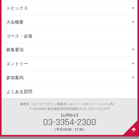
トピックス
地域情報
大会概要
レポート
大会の特徴
コース・会場
イベント情報
大会概要
募集要項
お知らせ
スケジュール
1部（10km）
エントリー
アクセス
2部（5km）
エントリーの手続き
過去動画
参加案内
表彰
エントリー変更
ギャラリー
参加前のご案内
よくある質問
保険
参加規約
参加後のご案内
事務局：カメリアマラソン事務局（ルーツ・スポーツ・ジャパン内）
〒160-0002 東京都新宿区四谷坂町12-21 コモンズビル7F
【お問合せ】
03-3354-2300
（平日10:00 - 17:30）