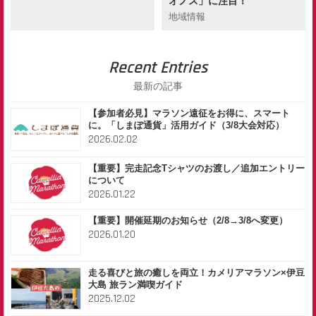
オノス」に注目！
地域情報
Recent Entries
最新の記事
【参加者必見】マラソン遠征をお得に、スマート
に。「しまぽ通貨」活用ガイド（3/8大会対応）
2026.02.02
【重要】完走記念Tシャツのお渡し／追加エントリー
について
2026.01.22
【重要】開催延期のお知らせ（2/8→3/8へ変更）
2026.01.20
走る喜びと旅の癒しを両立！カメリアマラソン×伊豆
大島 旅ラン満喫ガイド
2025.12.02