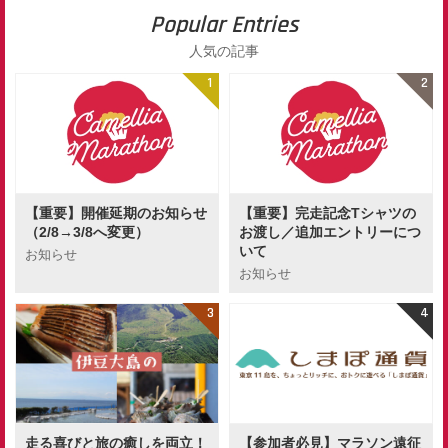
Popular Entries
人気の記事
【重要】開催延期のお知らせ
【重要】完走記念Tシャツの
（2/8→3/8へ変更）
お渡し／追加エントリーにつ
いて
お知らせ
お知らせ
走る喜びと旅の癒しを両立！
【参加者必見】マラソン遠征