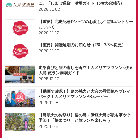
に。「しまぽ通貨」活用ガイド（3/8大会対応）
2026.02.02
【重要】完走記念Tシャツのお渡し／追加エントリー
について
2026.01.22
【重要】開催延期のお知らせ（2/8→3/8へ変更）
2026.01.20
走る喜びと旅の癒しを両立！カメリアマラソン×伊豆
大島 旅ラン満喫ガイド
2025.12.02
【動画で確認！】島の魅力と大会の雰囲気をプレイ
バック！カメリアマラソンPRムービー
2025.11.28
【島最大のお祭り】椿の島・伊豆大島が最も華やぐ
季節！「椿まつり」と旅ランを楽しもう
2025.11.28