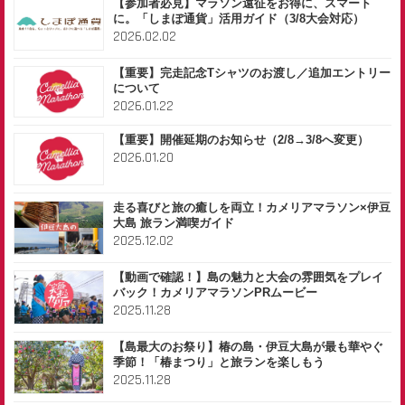
【参加者必見】マラソン遠征をお得に、スマート
に。「しまぽ通貨」活用ガイド（3/8大会対応）
2026.02.02
【重要】完走記念Tシャツのお渡し／追加エントリー
について
2026.01.22
【重要】開催延期のお知らせ（2/8→3/8へ変更）
2026.01.20
走る喜びと旅の癒しを両立！カメリアマラソン×伊豆
大島 旅ラン満喫ガイド
2025.12.02
【動画で確認！】島の魅力と大会の雰囲気をプレイ
バック！カメリアマラソンPRムービー
2025.11.28
【島最大のお祭り】椿の島・伊豆大島が最も華やぐ
季節！「椿まつり」と旅ランを楽しもう
2025.11.28